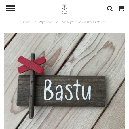
Hem
/
Nyheter!
/
Träskylt med Ledkryss Bastu