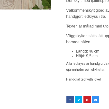
Dörrskylt med fjällinspi
Välkommenskylt gjord av v
handgjort ledkryss i trä.
Texten är målad med uto
Väggskylten sätts lätt up
borrade hålen.
Längd: 46 cm
Höjd: 9,5 cm
Alla ledkryss är handgjorda
ojämnheter och olikheter.
Handcrafted with love!