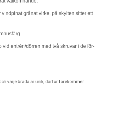
rerat välkomnande.
indpinat grånat virke, på skylten sitter ett
mhusfärg.
p vid entrén/dörren med två skruvar i de för-
 och varje bräda är unik, därför förekommer