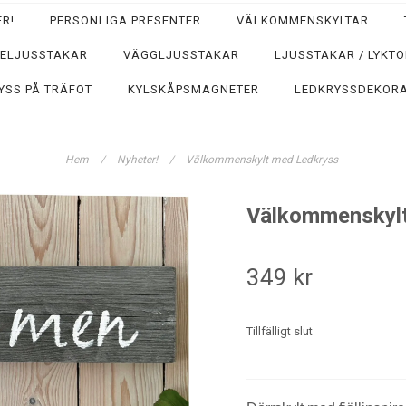
R!
PERSONLIGA PRESENTER
VÄLKOMMENSKYLTAR
ELJUSSTAKAR
VÄGGLJUSSTAKAR
LJUSSTAKAR / LYKTO
YSS PÅ TRÄFOT
KYLSKÅPSMAGNETER
LEDKRYSSDEKORA
Hem
/
Nyheter!
/
Välkommenskylt med Ledkryss
Välkommenskyl
349 kr
Tillfälligt slut